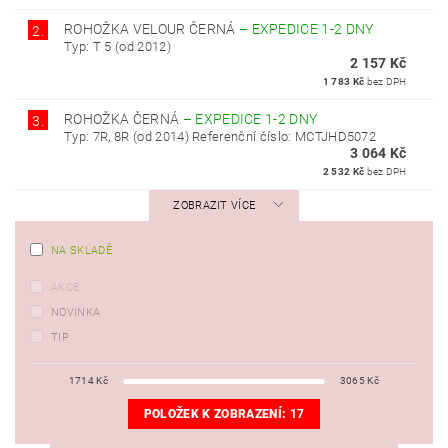
ROHOŽKA VELOUR ČERNÁ
–
EXPEDICE 1-2 DNY
2.
Typ: T 5 (od 2012)
2 157 Kč
1 783 Kč
bez DPH
ROHOŽKA ČERNÁ
–
EXPEDICE 1-2 DNY
3.
Typ: 7R, 8R (od 2014) Referenční číslo: MCTJHD5072
3 064 Kč
2 532 Kč
bez DPH
ZOBRAZIT VÍCE
NA SKLADĚ
AKCE
NOVINKA
TIP
1714
Kč
3065
Kč
POLOŽEK K ZOBRAZENÍ:
17