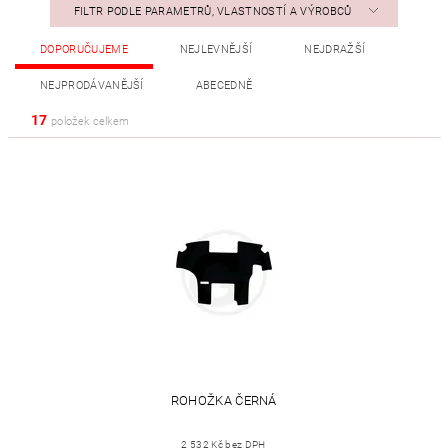
FILTR PODLE PARAMETRŮ, VLASTNOSTÍ A VÝROBCŮ
DOPORUČUJEME
NEJLEVNĚJŠÍ
NEJDRAŽŠÍ
NEJPRODÁVANĚJŠÍ
ABECEDNĚ
17
položek celkem
ROHOŽKA ČERNÁ
2 532 Kč bez DPH