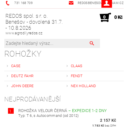
731 168 709
REDOSBENESOV@SEZNAM.CZ
REDOS spol. s r. o.
0
0 Kč
Benešov - dovolená 31.7.
- 10.8.2026
www.agrodilyredos.cz
ROHOŽKY
CASE
CLAAS
DEUTZ FAHR
FENDT
JOHN DEERE
NEX HOLLAND
NEJPRODÁVANĚJŠÍ
ROHOŽKA VELOUR ČERNÁ
–
EXPEDICE 1-2 DNY
1.
Typ: T 6, s Autocommand (od 2012)
2 157 Kč
1 783 Kč
bez DPH