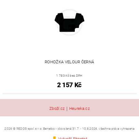
ROHOŽKA VELOUR ČERNÁ
1 783 Kč bez DPH
2 157 Kč
|
Zboží.cz
Heureka.cz
2026 © REDOS spol. s r. o. Benešov - dovolená 31.7. - 10.8.2026, všechna práva vyhrazena
Vytvořil Shoptet