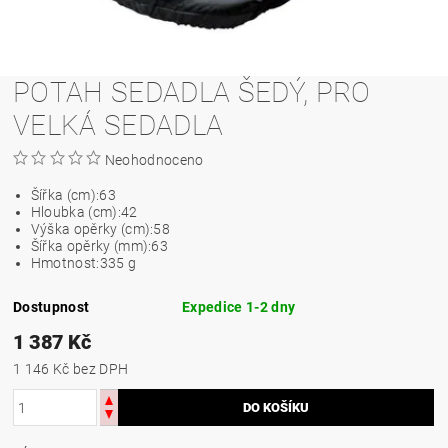
POTAH SEDADLA ŠEDÝ, PRO
VELKÁ SEDADLA
Neohodnoceno
Šířka (cm):
63
Hloubka (cm):
42
Výška opěrky (cm):
58
Šířka opěrky (mm):
63
Hmotnost:
335 g
Dostupnost
Expedice 1-2 dny
1 387 Kč
1 146 Kč bez DPH