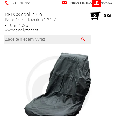
731 168 709
REDOSBENESOV@SEZNAM.CZ
REDOS spol. s r. o.
0
0 Kč
Benešov - dovolená 31.7.
- 10.8.2026
www.agrodilyredos.cz