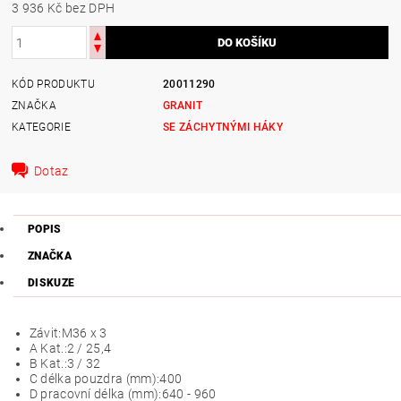
3 936 Kč bez DPH
KÓD PRODUKTU
20011290
ZNAČKA
GRANIT
KATEGORIE
SE ZÁCHYTNÝMI HÁKY
Dotaz
POPIS
ZNAČKA
DISKUZE
Závit:
M36 x 3
A Kat.:
2 / 25,4
B Kat.:
3 / 32
C délka pouzdra (mm):
400
D pracovní délka (mm):
640 - 960