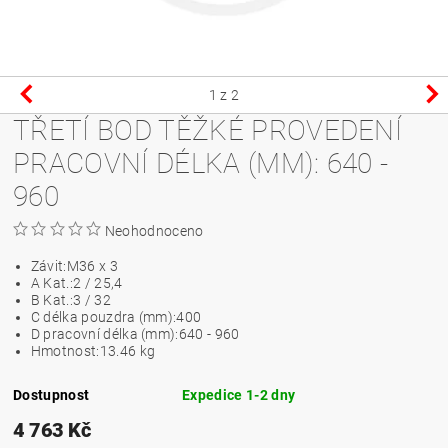
1
z 2
TŘETÍ BOD TĚŽKÉ PROVEDENÍ
PRACOVNÍ DÉLKA (MM): 640 -
960
Neohodnoceno
Závit:
M36 x 3
A Kat.:
2 / 25,4
B Kat.:
3 / 32
C délka pouzdra (mm):
400
D pracovní délka (mm):
640 - 960
Hmotnost:
13.46 kg
Dostupnost
Expedice 1-2 dny
4 763 Kč