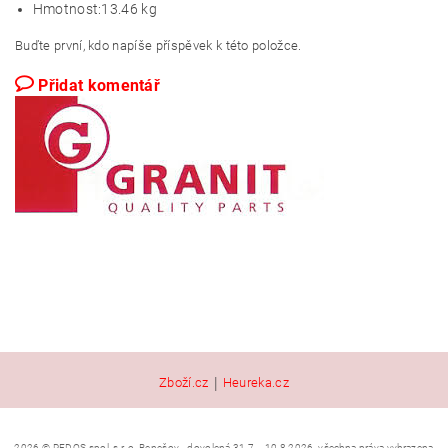
Hmotnost:
13.46 kg
Buďte první, kdo napíše příspěvek k této položce.
Přidat komentář
|
Zboží.cz
Heureka.cz
2026 © REDOS spol. s r. o. Benešov - dovolená 31.7. - 10.8.2026, všechna práva vyhrazena