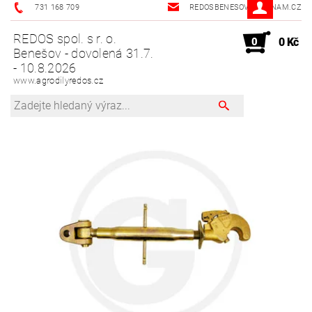
731 168 709
REDOSBENESOV@SEZNAM.CZ
REDOS spol. s r. o.
0
0 Kč
Benešov - dovolená 31.7.
- 10.8.2026
www.agrodilyredos.cz