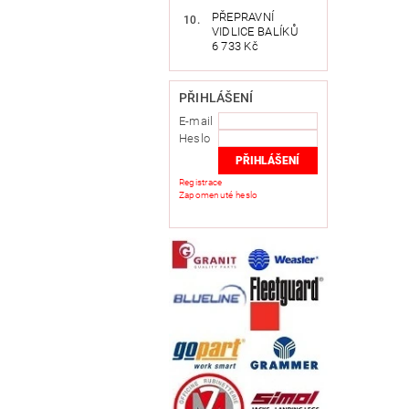
PŘEPRAVNÍ
VIDLICE BALÍKŮ
6 733 Kč
PŘIHLÁŠENÍ
E-mail
Heslo
Registrace
Zapomenuté heslo