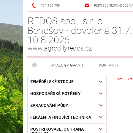
731 168 709
REDOSBENESOV@SEZN
REDOS spol. s r. o.
Benešov - dovolená 31.7.
10.8.2026
www.agrodilyredos.cz
KATALOGY GRANIT
KONTAKTY
Domů
Tra
ZEMĚDĚLSKÉ STROJE
HOSPODÁŘSKÉ POTŘEBY
ZPRACOVÁNÍ PŮDY
FEKÁLNÍ A HNOJÍCÍ TECHNIKA
POSTŘIKOVAČE, OCHRANA