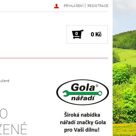
|
PŘIHLÁŠENÍ
REGISTRACE
0
0 Kč
užené
O
ŽENÉ