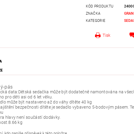
KÓD PRODUKTU
2400
ZNAČKA
GRAN
KATEGORIE
SEDA
Tisk
A
ZE
vý-pás
cká data:
Dětská sedačka může být dodatečně namontována na všech
no pro děti asi od 6 let věku.
dlo může být nastaveno až do váhy dítěte 40 kg
zajištění bezpečnosti dítěte je sedadlo vybaveno 5-bodovým pásem. Te
ou
a hlavy není součástí dodávky.
ost:
8.66 kg
í, kdo napíše příspěvek k této položce.