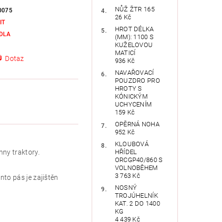
NŮŽ ŽTR 165
0075
26 Kč
IT
HROT DÉLKA
DLA
(MM): 1100 S
KUŽELOVOU
MATICÍ
Dotaz
936 Kč
NAVAŘOVACÍ
POUZDRO PRO
HROTY S
KÓNICKÝM
UCHYCENÍM
159 Kč
OPĚRNÁ NOHA
952 Kč
KLOUBOVÁ
HŘÍDEL
ny traktory.
ORCGP40/860 S
VOLNOBĚHEM
3 763 Kč
nto pás je zajištěn
NOSNÝ
TROJÚHELNÍK
KAT. 2 DO 1400
KG
4 439 Kč