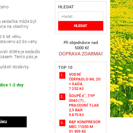
ceno
HLEDAT
á sedačka může být
na na všechny
d 6 let věku.
astaveno až do váhy
osti dítěte je sedadlo
ásem. Tento pás je
učástí dodávky.
TOP 10
VODNÍ
ČERPADLO ML 20
+ SADA
dice 1-2 dny
7 252 Kč
ŠOUPĚ 6", TYP
0040 (7) ,
PRACOVNÍ TLAK
2,5 BAR
5 870 Kč
B&P KOMPRESOR
MEC 11000 M
51 909 Kč