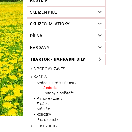
ROSTLIN
SKLIZEŇ PÍCE
SKLÍZECÍ MLÁTIČKY
DÍLNA
KARDANY
TRAKTOR - NÁHRADNÍ DÍLY
3-BODOVÝ ZÁVĚS
KABINA
Sedadla a příslušenství
- Sedadla
- Potahy a polštáře
Plynové vzpěry
Zrcátka
Stěrače
Rohožky
Příslušenství
ELEKTRODÍLY