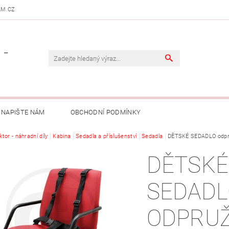
AM.CZ
 -
NAPIŠTE NÁM
OBCHODNÍ PODMÍNKY
ktor - náhradní díly
Kabina
Sedadla a příslušenství
Sedadla
DĚTSKÉ SEDADLO odpr
DĚTSKÉ
SEDADL
ODPRU