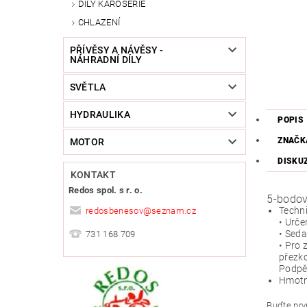
DÍLY KAROSERIE
CHLAZENÍ
PŘÍVĚSY A NÁVĚSY -
NÁHRADNÍ DÍLY
SVĚTLA
HYDRAULIKA
POPIS
ZNAČK
MOTOR
DISKU
KONTAKT
Redos spol. s r. o.
5-bodo
Techni
redosbenesov
@
seznam.cz
• Urče
• Seda
731 168 709
• Pro 
přezk
Podpěr
Hmotn
Buďte prvn