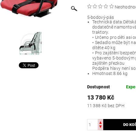
Neohodno
5-bodový-pás
Technická data:
Dětsk
dodatečně namontová
traktory.
• Určeno pro děti asi o
• Sedadlo může být n
dítěte 40 kg
• Pro zajištění bezpečn
vybaveno 5-bodovým p
zajištěn přezkou
Podpěra hlavy není so
Hmotnost:
8.66 kg
Dostupnost
Expe
13 780 Kč
11 388 Kč bez DPH