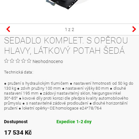
1
z 2
SEDADLO KOMPLET. S OPĚROU
HLAVY, LÁTKOVÝ POTAH ŠEDÁ
Neohodnoceno
Technická data:
● pružení s hydraulickým tlumičem ● nastavení hmotnosti od 50 kg do
130 kg ● zdvih pružiny 100 mm ● nastavení výšky 80 mm ● dlouhé
nastavení 195 mm ● zádový nastavitelný sklon, Neigungswinkel
30°-85° ● kovové díly proti korozi dle předpis kvality automobilového
průmyslu ● s nastavitelné zádové prodloužení ● dlouhé horizontální
pružení ● loketní opěrky• CE homologace e24*78/764
Dostupnost
Expedice 1-2 dny
17 534 Kč