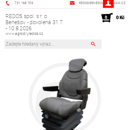
731 168 709
REDOSBENESOV@SEZNAM.CZ
REDOS spol. s r. o.
0
0 Kč
Benešov - dovolená 31.7.
- 10.8.2026
www.agrodilyredos.cz