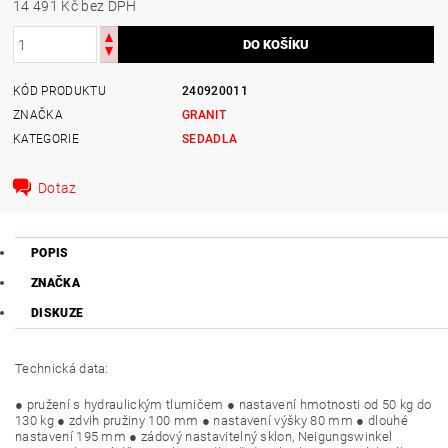
14 491 Kč bez DPH
KÓD PRODUKTU
240920011
ZNAČKA
GRANIT
KATEGORIE
SEDADLA
Dotaz
POPIS
ZNAČKA
DISKUZE
Technická data:
● pružení s hydraulickým tlumičem ● nastavení hmotnosti od 50 kg do
130 kg ● zdvih pružiny 100 mm ● nastavení výšky 80 mm ● dlouhé
nastavení 195 mm ● zádový nastavitelný sklon, Neigungswinkel