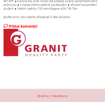
30°-85° ● kovové díly proti korozi dle předpis kvality automobilového
průmyslu ● s nastavitelné zádové prodloužení ● dlouhé horizontální
pružení ● loketní opěrky• CE homologace e24*78/764
Buďte první, kdo napíše příspěvek k této položce.
Přidat komentář
|
Zboží.cz
Heureka.cz