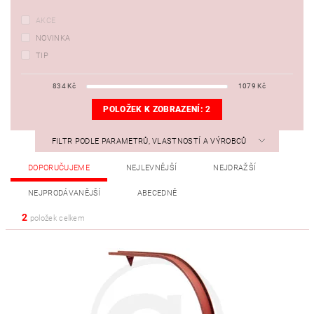
AKCE
NOVINKA
TIP
834
Kč
1079
Kč
POLOŽEK K ZOBRAZENÍ:
2
FILTR PODLE PARAMETRŮ, VLASTNOSTÍ A VÝROBCŮ
DOPORUČUJEME
NEJLEVNĚJŠÍ
NEJDRAŽŠÍ
NEJPRODÁVANĚJŠÍ
ABECEDNĚ
2
položek celkem