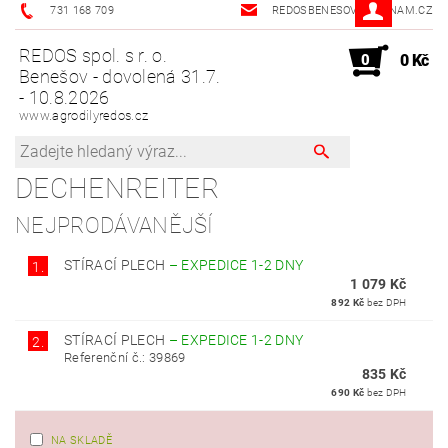
731 168 709
REDOSBENESOV@SEZNAM.CZ
REDOS spol. s r. o.
0
0 Kč
Benešov - dovolená 31.7.
- 10.8.2026
www.agrodilyredos.cz
DECHENREITER
NEJPRODÁVANĚJŠÍ
STÍRACÍ PLECH
–
EXPEDICE 1-2 DNY
1.
1 079 Kč
892 Kč
bez DPH
STÍRACÍ PLECH
–
EXPEDICE 1-2 DNY
2.
Referenční č.: 39869
835 Kč
690 Kč
bez DPH
NA SKLADĚ