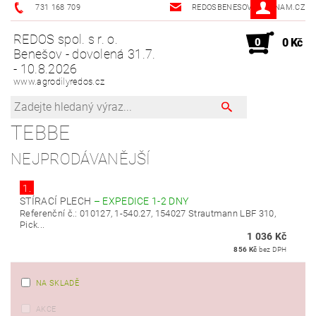
731 168 709
REDOSBENESOV@SEZNAM.CZ
REDOS spol. s r. o.
0
0 Kč
Benešov - dovolená 31.7.
- 10.8.2026
www.agrodilyredos.cz
TEBBE
NEJPRODÁVANĚJŠÍ
1.
STÍRACÍ PLECH
–
EXPEDICE 1-2 DNY
Referenční č.: 010127, 1-540.27, 154027 Strautmann LBF 310,
Pick...
1 036 Kč
856 Kč
bez DPH
NA SKLADĚ
AKCE