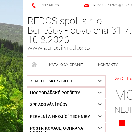
731 168 709
REDOSBENESOV@SEZN
REDOS spol. s r. o.
Benešov - dovolená 31.7.
10.8.2026
www.agrodilyredos.cz
KATALOGY GRANIT
KONTAKTY
Domů
Tra
ZEMĚDĚLSKÉ STROJE
MO
HOSPODÁŘSKÉ POTŘEBY
ZPRACOVÁNÍ PŮDY
NEJ
FEKÁLNÍ A HNOJÍCÍ TECHNIKA
1.
POSTŘIKOVAČE, OCHRANA