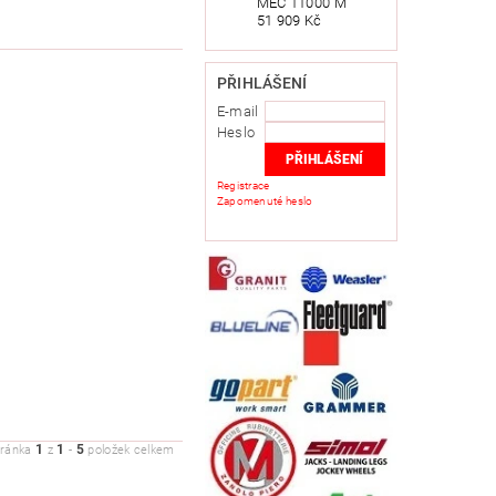
MEC 11000 M
51 909 Kč
PŘIHLÁŠENÍ
E-mail
Heslo
Registrace
Zapomenuté heslo
1
1
5
tránka
z
-
položek celkem