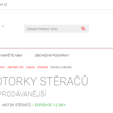
AM.CZ
 -
NAPIŠTE NÁM
OBCHODNÍ PODMÍNKY
ktor - náhradní díly
Kabina
Stěrače
Motorky stěračů
TORKY STĚRAČŮ
PRODÁVANĚJŠÍ
MOTOR STĚRAČŮ
–
EXPEDICE 1-2 DNY