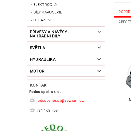
ELEKTRODÍLY
DOPOR
DÍLY KAROSERIE
CHLAZENÍ
ABECE
PŘÍVĚSY A NÁVĚSY -
NÁHRADNÍ DÍLY
SVĚTLA
HYDRAULIKA
MOTOR
KONTAKT
Redos spol. s r. o.
redosbenesov
@
seznam.cz
731 168 709