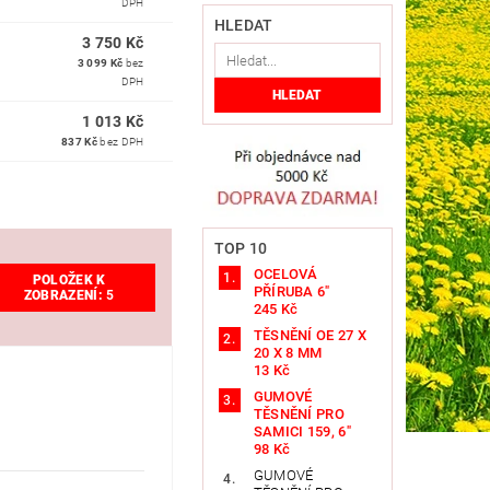
DPH
HLEDAT
3 750 Kč
3 099 Kč
bez
DPH
1 013 Kč
837 Kč
bez DPH
TOP 10
OCELOVÁ
POLOŽEK K
PŘÍRUBA 6"
ZOBRAZENÍ:
5
245 Kč
TĚSNĚNÍ OE 27 X
20 X 8 MM
13 Kč
GUMOVÉ
TĚSNĚNÍ PRO
SAMICI 159, 6"
98 Kč
GUMOVÉ