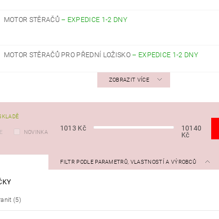
MOTOR STĚRAČŮ
–
EXPEDICE 1-2 DNY
MOTOR STĚRAČŮ PRO PŘEDNÍ LOŽISKO
–
EXPEDICE 1-2 DNY
ZOBRAZIT VÍCE
SKLADĚ
1013
Kč
10140
E
NOVINKA
Kč
FILTR PODLE PARAMETRŮ, VLASTNOSTÍ A VÝROBCŮ
ČKY
anit
(5)