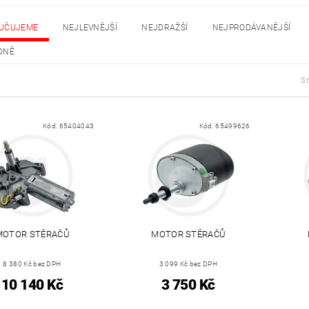
UČUJEME
NEJLEVNĚJŠÍ
NEJDRAŽŠÍ
NEJPRODÁVANĚJŠÍ
DNĚ
S
Kód:
65404043
Kód:
65499626
MOTOR STĚRAČŮ
MOTOR STĚRAČŮ
8 380 Kč bez DPH
3 099 Kč bez DPH
10 140 Kč
3 750 Kč