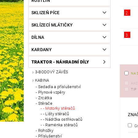
ROSTLIN
SKLIZEŇ PÍCE
2.
SKLÍZECÍ MLÁTIČKY
3.
DÍLNA
KARDANY
TRAKTOR - NÁHRADNÍ DÍLY
3-BODOVÝ ZÁVĚS
NA 
KABINA
AKC
Sedadla a příslušenství
TIP
Plynové vzpěry
Zrcátka
Stěrače
- Motorky stěračů
- Lišty stěračů
ZNA
- Nádržka ostřikovačů
- Raménka stěračů
Gr
Rohožky
Příslušenství