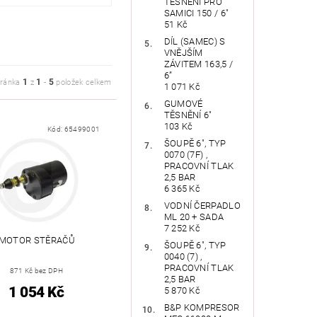
TĚSNĚNÍ PRO
SAMICI 150 / 6"
51 Kč
DÍL (SAMEC) S
VNĚJŠÍM
ZÁVITEM 163,5 /
6”
1
1
5
tránka
z
-
položek celkem
1 071 Kč
GUMOVÉ
TĚSNĚNÍ 6"
103 Kč
Kód:
65499001
ŠOUPĚ 6", TYP
0070 (7F) ,
PRACOVNÍ TLAK
2,5 BAR
6 365 Kč
VODNÍ ČERPADLO
ML 20 + SADA
7 252 Kč
MOTOR STĚRAČŮ
ŠOUPĚ 6", TYP
0040 (7) ,
PRACOVNÍ TLAK
871 Kč bez DPH
2,5 BAR
1 054 Kč
5 870 Kč
B&P KOMPRESOR