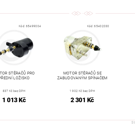
Kód:
65499004
Kód:
65402030
TOR STĚRAČŮ PRO
MOTOR STĚRAČŮ SE
PŘEDNÍ LOŽISKO
ZABUDOVANÝM SPÍNAČEM
837 Kč bez DPH
1 902 Kč bez DPH
1 013 Kč
2 301 Kč
S