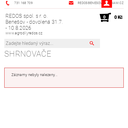
731 168 709
REDOSBENESOV@SEZNAM.CZ
REDOS spol. s r. o.
0
0 Kč
Benešov - dovolená 31.7.
- 10.8.2026
www.agrodilyredos.cz
SHRNOVAČE
Záznamy nebyly nalezeny...