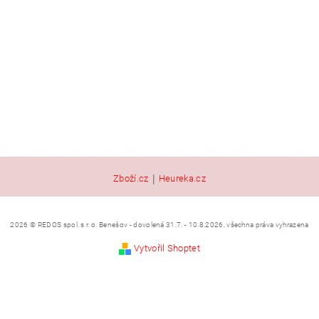
|
Zboží.cz
Heureka.cz
2026 © REDOS spol. s r. o. Benešov - dovolená 31.7. - 10.8.2026, všechna práva vyhrazena
Vytvořil Shoptet