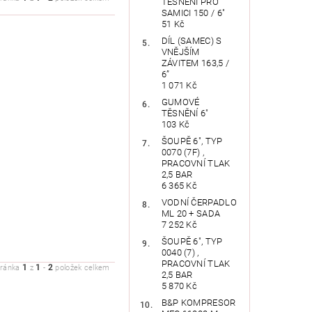
TĚSNĚNÍ PRO
SAMICI 150 / 6"
51 Kč
DÍL (SAMEC) S
VNĚJŠÍM
ZÁVITEM 163,5 /
6”
1 071 Kč
GUMOVÉ
TĚSNĚNÍ 6"
103 Kč
ŠOUPĚ 6", TYP
0070 (7F) ,
PRACOVNÍ TLAK
2,5 BAR
6 365 Kč
VODNÍ ČERPADLO
ML 20 + SADA
7 252 Kč
ŠOUPĚ 6", TYP
0040 (7) ,
PRACOVNÍ TLAK
1
1
2
tránka
z
-
položek celkem
2,5 BAR
5 870 Kč
B&P KOMPRESOR