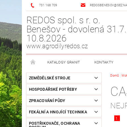
731 168 709
REDOSBENESOV@SEZN
REDOS spol. s r. o.
Benešov - dovolená 31.7.
10.8.2026
www.agrodilyredos.cz
KATALOGY GRANIT
KONTAKTY
Domů
Mo
ZEMĚDĚLSKÉ STROJE
CA
HOSPODÁŘSKÉ POTŘEBY
ZPRACOVÁNÍ PŮDY
NEJ
FEKÁLNÍ A HNOJÍCÍ TECHNIKA
1.
POSTŘIKOVAČE, OCHRANA