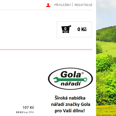
|
PŘIHLÁŠENÍ
REGISTRACE
0
0 Kč
107 Kč
88 Kč
bez DPH