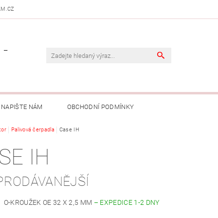
AM.CZ
 -
NAPIŠTE NÁM
OBCHODNÍ PODMÍNKY
tor
Palivová čerpadla
Case IH
SE IH
PRODÁVANĚJŠÍ
O-KROUŽEK OE 32 X 2,5 MM
–
EXPEDICE 1-2 DNY