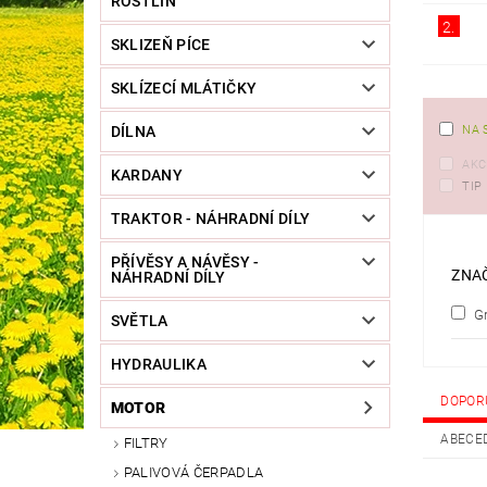
ROSTLIN
2.
SKLIZEŇ PÍCE
SKLÍZECÍ MLÁTIČKY
DÍLNA
NA 
AKC
KARDANY
TIP
TRAKTOR - NÁHRADNÍ DÍLY
PŘÍVĚSY A NÁVĚSY -
ZNA
NÁHRADNÍ DÍLY
Gr
SVĚTLA
HYDRAULIKA
DOPOR
MOTOR
ABECE
FILTRY
PALIVOVÁ ČERPADLA