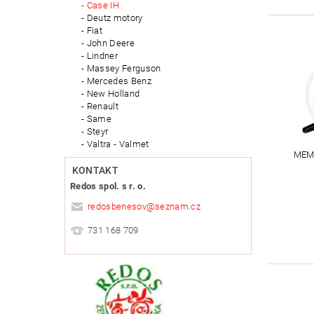
Case IH
Deutz motory
Fiat
John Deere
Lindner
Massey Ferguson
Mercedes Benz
New Holland
Renault
Same
Steyr
Valtra - Valmet
MEM
KONTAKT
Redos spol. s r. o.
redosbenesov
@
seznam.cz
731 168 709