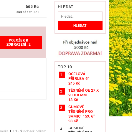
665 Kč
HLEDAT
550 Kč
bez DPH
POLOŽEK K
ZOBRAZENÍ:
2
TOP 10
OCELOVÁ
PŘÍRUBA 6"
245 Kč
TĚSNĚNÍ OE 27 X
20 X 8 MM
13 Kč
GUMOVÉ
TĚSNĚNÍ PRO
SAMICI 159, 6"
98 Kč
GUMOVÉ
1
1
2
tránka
z
-
položek celkem