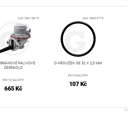
Kód:
38019815
Kód:
38002776
BRÁNOVÉ PALIVOVÉ
O-KROUŽEK OE 32 X 2,5 MM
ČERPADLO
88 Kč bez DPH
550 Kč bez DPH
107 Kč
665 Kč
S