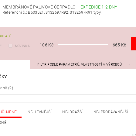
MEMBRÁNOVÉ PALIVOVÉ ČERPADLO
–
EXPEDICE 1-2 DNY
Referenční č.: B503521, 3132697R92, 3132697R91 typy...
SKLADĚ
106
Kč
665
Kč
E
NOVINKA
FILTR PODLE PARAMETRŮ, VLASTNOSTÍ A VÝROBCŮ
ČKY
anit
(2)
UČUJEME
NEJLEVNĚJŠÍ
NEJDRAŽŠÍ
NEJPRODÁVANĚJŠÍ
DNĚ
S