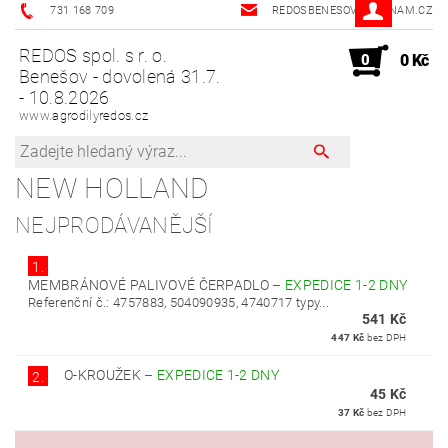
731 168 709
REDOSBENESOV@SEZNAM.CZ
REDOS spol. s r. o.
0
0 Kč
Benešov - dovolená 31.7.
- 10.8.2026
www.agrodilyredos.cz
NEW HOLLAND
NEJPRODÁVANĚJŠÍ
1.
MEMBRÁNOVÉ PALIVOVÉ ČERPADLO
–
EXPEDICE 1-2 DNY
Referenční č.: 4757883, 504090935, 4740717 typy...
541 Kč
447 Kč
bez DPH
O-KROUŽEK
–
EXPEDICE 1-2 DNY
2.
45 Kč
37 Kč
bez DPH