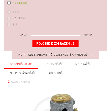
NA SKLADĚ
AKCE
NOVINKA
TIP
45
Kč
542
Kč
POLOŽEK K ZOBRAZENÍ:
2
FILTR PODLE PARAMETRŮ, VLASTNOSTÍ A VÝROBCŮ
DOPORUČUJEME
NEJLEVNĚJŠÍ
NEJDRAŽŠÍ
NEJPRODÁVANĚJŠÍ
ABECEDNĚ
2
položek celkem