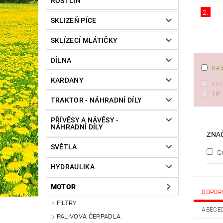
ROSTLIN
2.
SKLIZEŇ PÍCE
SKLÍZECÍ MLÁTIČKY
DÍLNA
NA 
KARDANY
AKC
TIP
TRAKTOR - NÁHRADNÍ DÍLY
PŘÍVĚSY A NÁVĚSY -
NÁHRADNÍ DÍLY
ZNA
SVĚTLA
Gr
HYDRAULIKA
MOTOR
DOPOR
FILTRY
ABECE
PALIVOVÁ ČERPADLA