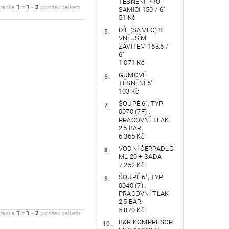
TĚSNĚNÍ PRO
1
1
2
tránka
z
-
položek celkem
SAMICI 150 / 6"
51 Kč
DÍL (SAMEC) S
VNĚJŠÍM
ZÁVITEM 163,5 /
6”
1 071 Kč
GUMOVÉ
TĚSNĚNÍ 6"
103 Kč
ŠOUPĚ 6", TYP
0070 (7F) ,
PRACOVNÍ TLAK
2,5 BAR
6 365 Kč
VODNÍ ČERPADLO
ML 20 + SADA
7 252 Kč
ŠOUPĚ 6", TYP
0040 (7) ,
PRACOVNÍ TLAK
2,5 BAR
5 870 Kč
1
1
2
tránka
z
-
položek celkem
B&P KOMPRESOR