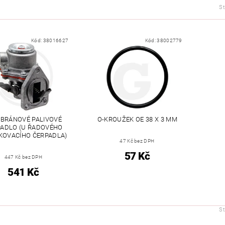
S
Kód:
38016627
Kód:
38002779
BRÁNOVÉ PALIVOVÉ
O-KROUŽEK OE 38 X 3 MM
PADLO (U ŘADOVÉHO
KOVACÍHO ČERPADLA)
47 Kč bez DPH
57 Kč
447 Kč bez DPH
541 Kč
S