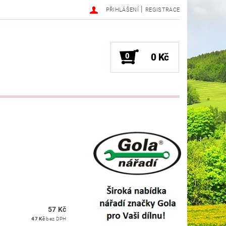
|
PŘIHLÁŠENÍ
REGISTRACE
0
0 Kč
57 Kč
47 Kč
bez DPH