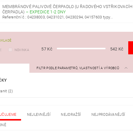
MEMBRÁNOVÉ PALIVOVÉ ČERPADLO (U ŘADOVÉHO VSTŘIKOVACÍH
ČERPADLA)
–
EXPEDICE 1-2 DNY
Referenční č.: 04238003, 04231021, 04230294, 04157603 typy...
SKLADĚ
57
Kč
542
Kč
E
NOVINKA
FILTR PODLE PARAMETRŮ, VLASTNOSTÍ A VÝROBCŮ
ČKY
anit
(2)
UČUJEME
NEJLEVNĚJŠÍ
NEJDRAŽŠÍ
NEJPRODÁVANĚJŠÍ
DNĚ