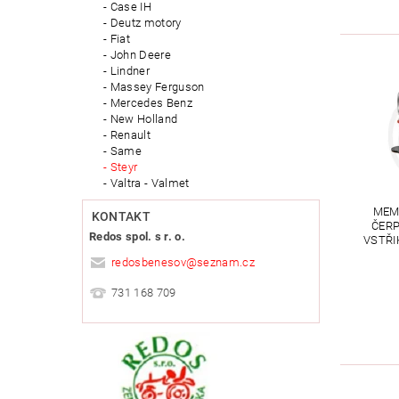
Case IH
Deutz motory
Fiat
John Deere
Lindner
Massey Ferguson
Mercedes Benz
New Holland
Renault
Same
Steyr
Valtra - Valmet
MEM
KONTAKT
ČER
Redos spol. s r. o.
VSTŘI
redosbenesov
@
seznam.cz
731 168 709