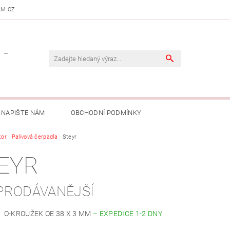
AM.CZ
 -
NAPIŠTE NÁM
OBCHODNÍ PODMÍNKY
tor
Palivová čerpadla
Steyr
EYR
PRODÁVANĚJŠÍ
O-KROUŽEK OE 38 X 3 MM
–
EXPEDICE 1-2 DNY