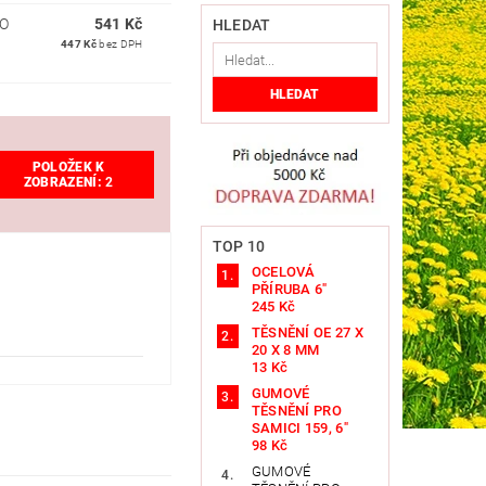
O
541 Kč
HLEDAT
447 Kč
bez DPH
POLOŽEK K
ZOBRAZENÍ:
2
TOP 10
OCELOVÁ
PŘÍRUBA 6"
245 Kč
TĚSNĚNÍ OE 27 X
20 X 8 MM
13 Kč
GUMOVÉ
TĚSNĚNÍ PRO
SAMICI 159, 6"
98 Kč
GUMOVÉ