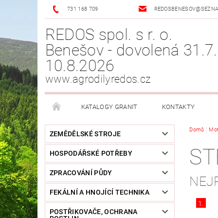
731 168 709
REDOSBENESOV@SEZN
REDOS spol. s r. o.
Benešov - dovolená 31.7.
10.8.2026
www.agrodilyredos.cz
KATALOGY GRANIT
KONTAKTY
Domů
Mo
ZEMĚDĚLSKÉ STROJE
ST
HOSPODÁŘSKÉ POTŘEBY
ZPRACOVÁNÍ PŮDY
NEJ
FEKÁLNÍ A HNOJÍCÍ TECHNIKA
1.
POSTŘIKOVAČE, OCHRANA